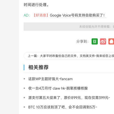
时间进行处理。
AD：
【好消息】
Google Voice号码支持自助购买了！
未经谷姐允许不得转载：
分享到：
上一篇：大家平时咋备份自己的文件，文档类文件-我来给您上
相关推荐
这款WP主题好强大-fancam
收一台4刀月付 claw hk-脱氧核糖核酸
源支付黑五大促来了，原价899元，现在仅需399元-
三架飞机
BTC 10万应该到顶了吧，会不会回调到5万-
MasterCard