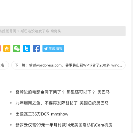
谷姐靓号网
»
斯巴达没速度了吗-窝窝头
生成海报
坟咯
下一篇：感谢wordpress.com，谷歌转出到WP节省了200多-winday
宫崎骏的电影全网下架了？ 那里还可以下？-奧巴马
九年漏网之鱼，不要再发降智帖了-美国总统奥巴马
出搬瓦工35刀DC9-mmshow
新罗云仅需99元一年月付款14元美国洛杉矶Cera机房
论坛同款-Ymca