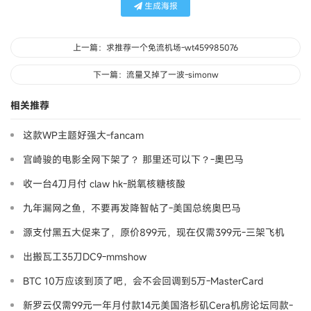
生成海报
上一篇：求推荐一个免流机场-wt459985076
下一篇：流量又掉了一波-simonw
相关推荐
这款WP主题好强大-fancam
宫崎骏的电影全网下架了？ 那里还可以下？-奧巴马
收一台4刀月付 claw hk-脱氧核糖核酸
九年漏网之鱼，不要再发降智帖了-美国总统奥巴马
源支付黑五大促来了，原价899元，现在仅需399元-三架飞机
出搬瓦工35刀DC9-mmshow
BTC 10万应该到顶了吧，会不会回调到5万-MasterCard
新罗云仅需99元一年月付款14元美国洛杉矶Cera机房论坛同款-