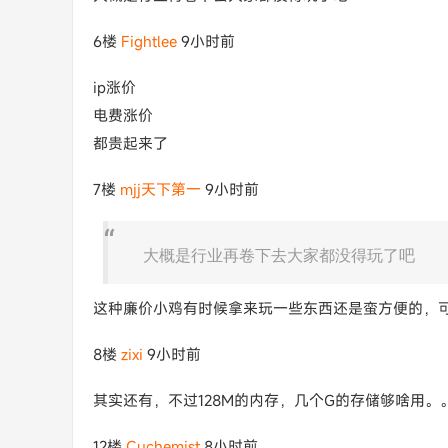
6楼
Fightlee
9小时前
ip涨价
电费涨价
都贵起来了
7楼
mjj天下第一
9小时前
大概是行业再卷下去大家都没得玩了吧
这种廉价小鸡有时候拿来玩一些东西还是蛮方便的，
8楼
zixi
9小时前
其实还有，不过128M的内存，几个G的存储够啥用。
12楼
Cuchemist
8小时前