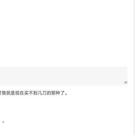
可惜就是现在买不到几刀的那种了。
。。