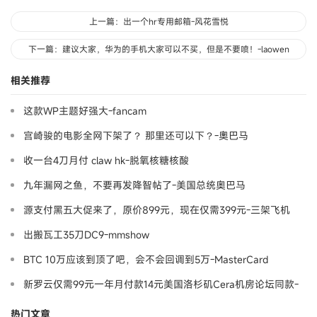
上一篇：出一个hr专用邮箱-风花雪悦
下一篇：建议大家，华为的手机大家可以不买，但是不要喷！-laowen
相关推荐
这款WP主题好强大-fancam
宫崎骏的电影全网下架了？ 那里还可以下？-奧巴马
收一台4刀月付 claw hk-脱氧核糖核酸
九年漏网之鱼，不要再发降智帖了-美国总统奥巴马
源支付黑五大促来了，原价899元，现在仅需399元-三架飞机
出搬瓦工35刀DC9-mmshow
BTC 10万应该到顶了吧，会不会回调到5万-MasterCard
新罗云仅需99元一年月付款14元美国洛杉矶Cera机房论坛同款-
Ymca
热门文章