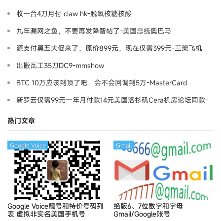
收一台4刀月付 claw hk-脱氧核糖核酸
九年漏网之鱼，不要再发降智帖了-美国总统奥巴马
源支付黑五大促来了，原价899元，现在仅需399元-三架飞机
出搬瓦工35刀DC9-mmshow
BTC 10万应该到顶了吧，会不会回调到5万-MasterCard
新罗云仅需99元一年月付款14元美国洛杉矶Cera机房论坛同款-
Ymca
热门文章
Google Voice
Gmail
Google Voice靓号和特价号码列
绝版6、7位数字和字母
表
虚拟非实名美国手机号
Gmail/Google账号