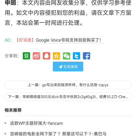
申明
：本文内容由网友收集分享，仅供学习参考使
用。如文中内容侵犯到您的利益，请在文章下方留
言，本站会第一时间进行处理。
AD：
【好消息】
Google Voice号码支持自助购买了！
分享到：
生成海报
上一篇：go写出来的程序咋样，有什么优势-cqcyx
下一篇：带邮箱明盘300元出vir东京中秋款2c2g40g2t，续费10.2刀-Chenchen
相关推荐
这款WP主题好强大-fancam
宫崎骏的电影全网下架了？ 那里还可以下？-奧巴马