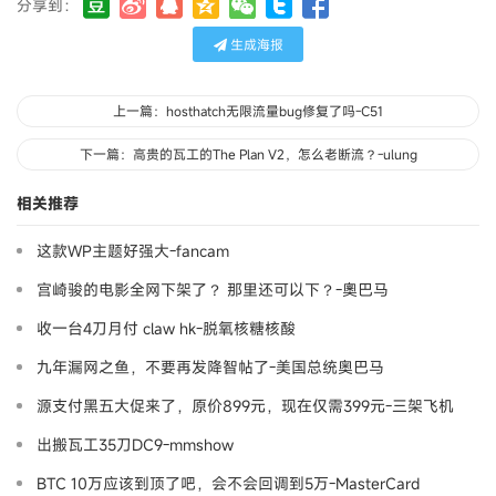
分享到：
生成海报
上一篇：hosthatch无限流量bug修复了吗-C51
下一篇：高贵的瓦工的The Plan V2，怎么老断流？-ulung
相关推荐
这款WP主题好强大-fancam
宫崎骏的电影全网下架了？ 那里还可以下？-奧巴马
收一台4刀月付 claw hk-脱氧核糖核酸
九年漏网之鱼，不要再发降智帖了-美国总统奥巴马
源支付黑五大促来了，原价899元，现在仅需399元-三架飞机
出搬瓦工35刀DC9-mmshow
BTC 10万应该到顶了吧，会不会回调到5万-MasterCard