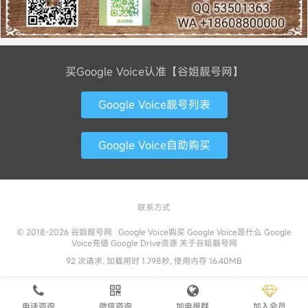
买Google Voice认准【谷姐靓号网】
Google Voice靓号列表
Google Voice自助购买
联系方式
© 2018-2026
谷姐靓号网
Google Voice购买
Google Voice是什么
Google
Voice充值
Google Drive资源
关于谷姐靓号网
92 次请求, 加载用时 1.798秒, 使用内存 16.40MB
电话咨询
微信咨询
加电报群
加入会员