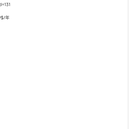
d=131
$/年