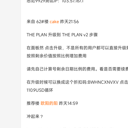
悉尼9929测试IP：103.57.167.1
来自 62#楼
cake
昨天21:56
THE PLAN 升级到 THE PLAN v2 步骤
在面板然 点击升级，不是所有的用户都可以直接升级
按照剩余价值按照比例增加费用
请先自己计算号剩余日期比例的费用。看是否需要续
在升级时候可以换成这个折扣码:BWHNCXNVXV 点击红色的"
110.9USD循环
推荐楼
欧阳的阳
昨天14:59
冲起来？