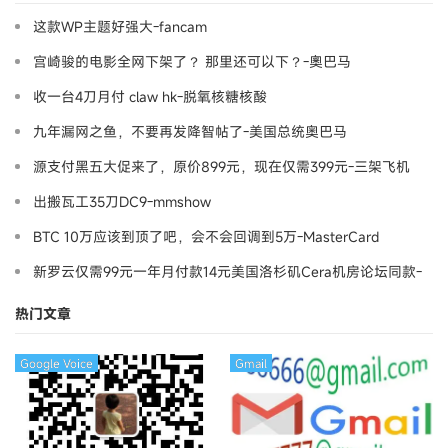
这款WP主题好强大-fancam
宫崎骏的电影全网下架了？ 那里还可以下？-奧巴马
收一台4刀月付 claw hk-脱氧核糖核酸
九年漏网之鱼，不要再发降智帖了-美国总统奥巴马
源支付黑五大促来了，原价899元，现在仅需399元-三架飞机
出搬瓦工35刀DC9-mmshow
BTC 10万应该到顶了吧，会不会回调到5万-MasterCard
新罗云仅需99元一年月付款14元美国洛杉矶Cera机房论坛同款-
Ymca
热门文章
Google Voice
Gmail