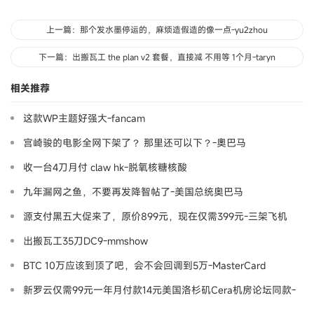
上一篇：那个发水墨停运的，麻烦造假造的像一点-yu2zhou
下一篇：出搬瓦工 the plan v2 套餐，直接减 不用等 1个月-taryn
相关推荐
这款WP主题好强大-fancam
宫崎骏的电影全网下架了？ 那里还可以下？-奧巴马
收一台4刀月付 claw hk-脱氧核糖核酸
九年漏网之鱼，不要再发降智帖了-美国总统奥巴马
源支付黑五大促来了，原价899元，现在仅需399元-三架飞机
出搬瓦工35刀DC9-mmshow
BTC 10万应该到顶了吧，会不会回调到5万-MasterCard
新罗云仅需99元一年月付款14元美国洛杉矶Cera机房论坛同款-
Ymca