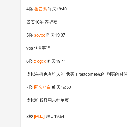
4楼
岳云鹏
昨天18:40
景安10年 泰裤辣
5楼
soyeo
昨天19:37
vps也省事吧
6楼
xlogcc
昨天19:41
虚拟主机也有坑人的,我买了fastcomet家的,刚买的
7楼
匿名小白
昨天19:50
虚拟机我只用来挂单页
8楼
[MJJ]
昨天19:54