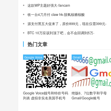
这款WP主题好强大-fancam
收一台4刀月付 claw hk-脱氧核糖核酸
源支付黑五大促来了，原价899元，现在仅需399元-
三架飞机
BTC 10万应该到顶了吧，会不会回调到5万-
MasterCard
热门文章
Google Voice
Gmail
Google Voice靓号和特价号码
绝版6、7位数字和字母
列表
虚拟非实名美国手机号
Gmail/Google账号