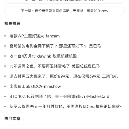
下一篇：低价出甲骨文首尔满配，无原邮，明盘700-cccv
相关推荐
这款WP主题好强大-fancam
宫崎骏的电影全网下架了？ 那里还可以下？-奧巴马
收一台4刀月付 claw hk-脱氧核糖核酸
九年漏网之鱼，不要再发降智帖了-美国总统奥巴马
源支付黑五大促来了，原价899元，现在仅需399元-三架飞机
出搬瓦工35刀DC9-mmshow
BTC 10万应该到顶了吧，会不会回调到5万-MasterCard
新罗云仅需99元一年月付款14元美国洛杉矶Cera机房论坛同款-
Ymca
热门文章