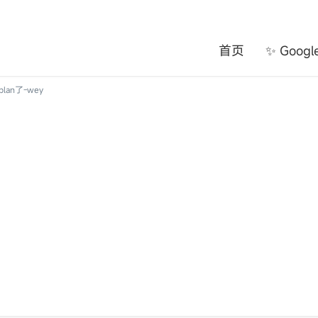
首页
✨ Goog
lan了-wey