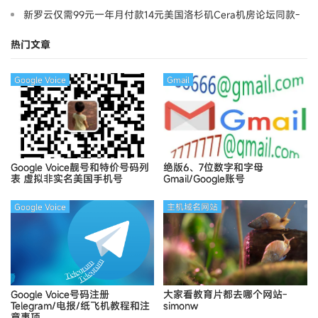
新罗云仅需99元一年月付款14元美国洛杉矶Cera机房论坛同款-
Ymca
热门文章
Google Voice
Gmail
Google Voice靓号和特价号码列
绝版6、7位数字和字母
表
虚拟非实名美国手机号
Gmail/Google账号
Google Voice
主机域名网站
Google Voice号码注册
大家看教育片都去哪个网站-
Telegram/电报/纸飞机教程和注
simonw
意事项