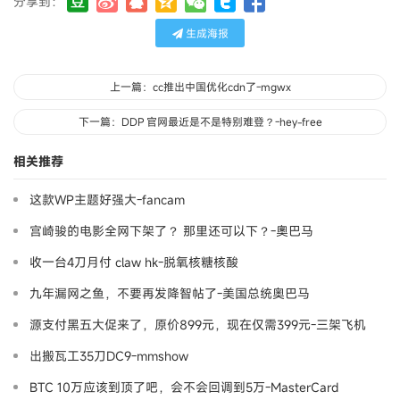
分享到：
生成海报
上一篇：cc推出中国优化cdn了-mgwx
下一篇：DDP 官网最近是不是特别难登？-hey-free
相关推荐
这款WP主题好强大-fancam
宫崎骏的电影全网下架了？ 那里还可以下？-奧巴马
收一台4刀月付 claw hk-脱氧核糖核酸
九年漏网之鱼，不要再发降智帖了-美国总统奥巴马
源支付黑五大促来了，原价899元，现在仅需399元-三架飞机
出搬瓦工35刀DC9-mmshow
BTC 10万应该到顶了吧，会不会回调到5万-MasterCard