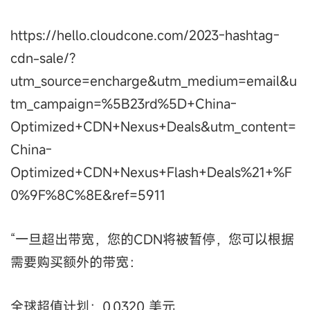
https://hello.cloudcone.com/2023-hashtag-
cdn-sale/?
utm_source=encharge&utm_medium=email&u
tm_campaign=%5B23rd%5D+China-
Optimized+CDN+Nexus+Deals&utm_content=
China-
Optimized+CDN+Nexus+Flash+Deals%21+%F
0%9F%8C%8E&ref=5911
“一旦超出带宽，您的CDN将被暂停，您可以根据
需要购买额外的带宽：
全球超值计划：0.0320 美元