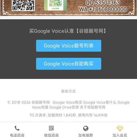
买Google Voice认准【谷姐靓号网】
Google Voice靓号列表
Google Voice自助购买
联系方式
© 2018-2026
谷姐靓号网
Google Voice购买
Google Voice是什么
Google
Voice充值
Google Drive资源
关于谷姐靓号网
93 次请求, 加载用时 1.845秒, 使用内存 16.41MB
电话咨询
微信咨询
加电报群
加入会员