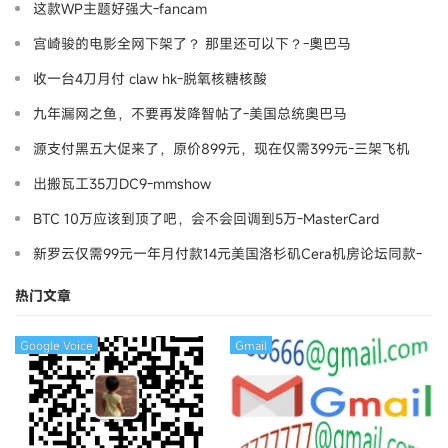
这款WP主题好强大-fancam
宫崎骏的电影全网下架了？ 那里还可以下？-奧巴马
收一台4刀月付 claw hk-脱氧核糖核酸
九年漏网之鱼，不要再发降智帖了-美国总统奥巴马
源支付黑五大促来了，原价899元，现在仅需399元-三架飞机
出搬瓦工35刀DC9-mmshow
BTC 10万应该到顶了吧，会不会回调到5万-MasterCard
新罗云仅需99元一年月付款14元美国洛杉矶Cera机房论坛同款-
Ymca
热门文章
Google Voice
Gmail