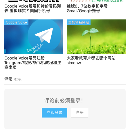
Google Voice靓号和特价号码列
绝版6、7位数字和字母
表
虚拟非实名美国手机号
Gmail/Google账号
Google Voice
主机域名网站
Google Voice号码注册
大家看教育片都去哪个网站-
Telegram/电报/纸飞机教程和注
simonw
意事项
评论
抢沙发
评论前必须登录！
立即登录
注册