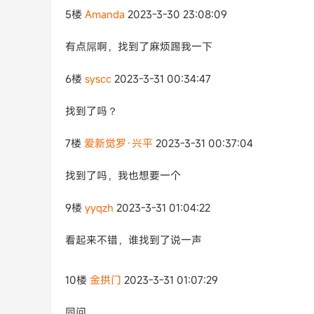
5楼
Amanda
2023-3-30 23:08:09
有​点​屌​啊​，​找​到​了​麻​烦​踢​我​一​下
6楼
syscc
2023-3-31 00:34:47
找到了吗？
7楼
爱新觉罗·兴平
2023-3-31 00:37:04
找到了吗，我也想要一个
9楼
yyqzh
2023-3-31 01:04:22
看起来不错，谁找到了说一声
10楼
金拱门
2023-3-31 01:07:29
同问