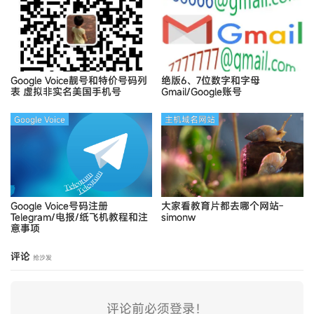
Google Voice靓号和特价号码列
绝版6、7位数字和字母
表
虚拟非实名美国手机号
Gmail/Google账号
Google Voice
主机域名网站
Google Voice号码注册
大家看教育片都去哪个网站-
Telegram/电报/纸飞机教程和注
simonw
意事项
评论
抢沙发
评论前必须登录！