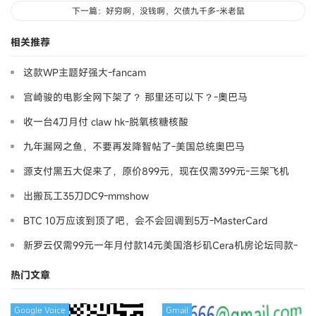
下一篇：好穷啊，没钱啊，欠债九千多-米老鼠
相关推荐
这款WP主题好强大-fancam
宫崎骏的电影全网下架了？ 那里还可以下？-奧巴马
收一台4刀月付 claw hk-脱氧核糖核酸
九年漏网之鱼，不要再发降智帖了-美国总统奥巴马
源支付黑五大促来了，原价899元，现在仅需399元-三架飞机
出搬瓦工35刀DC9-mmshow
BTC 10万应该到顶了吧，会不会回调到5万-MasterCard
新罗云仅需99元一年月付款14元美国洛杉矶Cera机房论坛同款-
Ymca
热门文章
Google Voice
Gmail