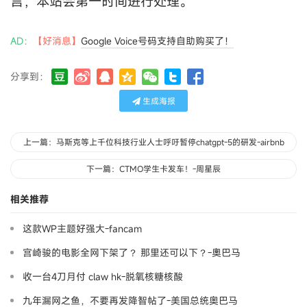
言，本站会第一时间进行处理。
AD：
【好消息】
Google Voice号码支持自助购买了！
分享到：
生成海报
上一篇：马斯克等上千位科技行业人士呼吁暂停chatgpt-5的研发-airbnb
下一篇：CTMO学生卡发车！-周星辰
相关推荐
这款WP主题好强大-fancam
宫崎骏的电影全网下架了？ 那里还可以下？-奧巴马
收一台4刀月付 claw hk-脱氧核糖核酸
九年漏网之鱼，不要再发降智帖了-美国总统奥巴马