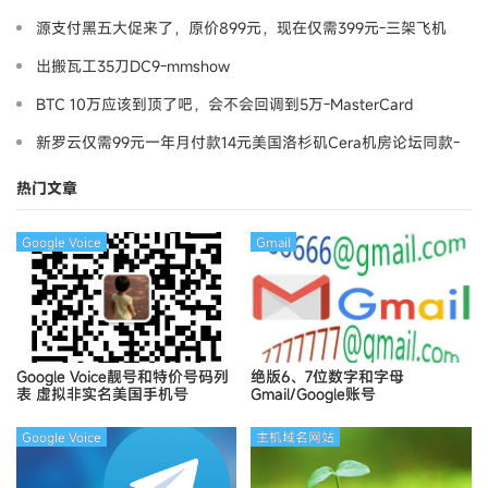
源支付黑五大促来了，原价899元，现在仅需399元-三架飞机
出搬瓦工35刀DC9-mmshow
BTC 10万应该到顶了吧，会不会回调到5万-MasterCard
新罗云仅需99元一年月付款14元美国洛杉矶Cera机房论坛同款-
Ymca
热门文章
Google Voice
Gmail
Google Voice靓号和特价号码列
绝版6、7位数字和字母
表
虚拟非实名美国手机号
Gmail/Google账号
Google Voice
主机域名网站