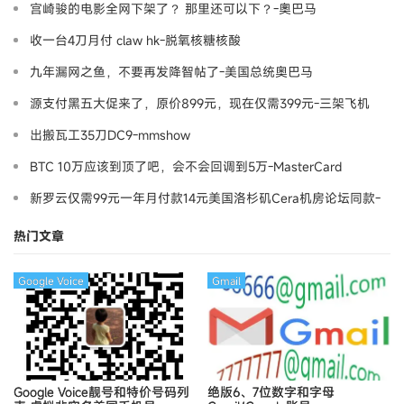
宫崎骏的电影全网下架了？ 那里还可以下？-奧巴马
收一台4刀月付 claw hk-脱氧核糖核酸
九年漏网之鱼，不要再发降智帖了-美国总统奥巴马
源支付黑五大促来了，原价899元，现在仅需399元-三架飞机
出搬瓦工35刀DC9-mmshow
BTC 10万应该到顶了吧，会不会回调到5万-MasterCard
新罗云仅需99元一年月付款14元美国洛杉矶Cera机房论坛同款-
Ymca
热门文章
Google Voice
Gmail
Google Voice靓号和特价号码列
绝版6、7位数字和字母