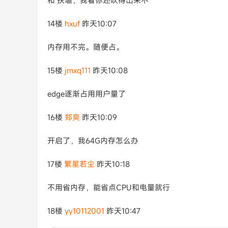
和 扶墙，我看你还吹得出来不
14楼
hxuf
昨天10:07
内存用不完。随便占。
15楼
jmxq111
昨天10:08
edge逐渐占用用户量了
16楼
郑爽
昨天10:09
开启了，我64G内存怎么办
17楼
繁星若尘
昨天10:18
不用省内存，能省点CPU和电量就行
18楼
yy10112001
昨天10:47