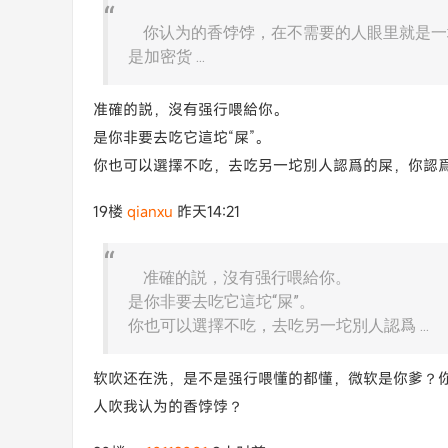
你认为的香饽饽，在不需要的人眼里就是一坨屎
是加密货 ...
准確的説，沒有强行喂給你。
是你非要去吃它這坨“屎”。
你也可以選擇不吃，去吃另一坨別人認爲的屎，你認爲的
19楼
qianxu
昨天14:21
准確的説，沒有强行喂給你。
是你非要去吃它這坨“屎”。
你也可以選擇不吃，去吃另一坨別人認爲 ...
软吹还在洗，是不是强行喂懂的都懂，微软是你爹？
人吹我认为的香饽饽？