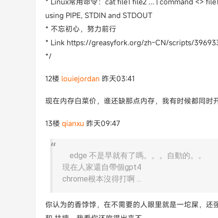
* Linux常用命令：cat file1 file2 ... | command <> file1_i
using PIPE, STDIN and STDOUT
* 不忘初心，努力前行
* Link https://greasyfork.org/zh-CN/scripts/3969
*/
12楼
louiejordan
昨天03:41
现在内存白菜价，谁还缺那点内存，我有时候都同时
13楼
qianxu
昨天09:47
edge 不是早就有了嗎。。。自動的。。
現在人家還自帶個gpt4
chrome根本沒得打啊 ...
你认为的香饽饽，在不需要的人眼里就是一坨屎，还强行