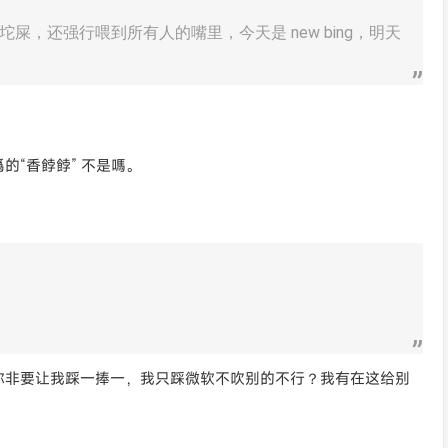
，还强行喂到所有人的嘴里，今天是 new bing，明天
“香餑餑” 不是嗎。
你非要让我踩一捧一，我只踩微软不吹别的不行？我有在这给别