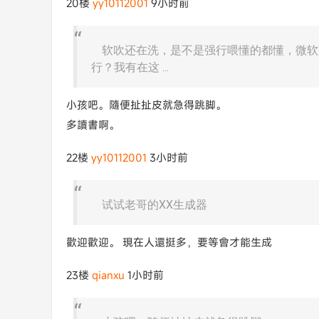
20楼
yy10112001
9小时前
软吹还在洗，是不是强行喂懂的都懂，微软
行？我有在这 ...
小孩吧。隨便扯扯皮就急得跳脚。
多讀書啊。
22楼
yy10112001
3小时前
试试老哥的XX生成器
歡迎歡迎。 現在人還挺多，要等會才能生成
23楼
qianxu
1小时前