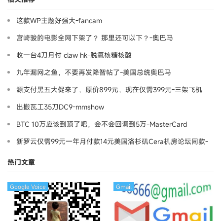
这款WP主题好强大-fancam
宫崎骏的电影全网下架了？ 那里还可以下？-奧巴马
收一台4刀月付 claw hk-脱氧核糖核酸
九年漏网之鱼，不要再发降智帖了-美国总统奥巴马
源支付黑五大促来了，原价899元，现在仅需399元-三架飞机
出搬瓦工35刀DC9-mmshow
BTC 10万应该到顶了吧，会不会回调到5万-MasterCard
新罗云仅需99元一年月付款14元美国洛杉矶Cera机房论坛同款-
Ymca
热门文章
Google Voice
Gmail