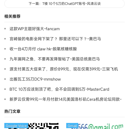
下一篇：T楼 10个5刀的ChatGPT账号-风清云谈
相关推荐
这款WP主题好强大-fancam
宫崎骏的电影全网下架了？ 那里还可以下？-奧巴马
收一台4刀月付 claw hk-脱氧核糖核酸
九年漏网之鱼，不要再发降智帖了-美国总统奥巴马
源支付黑五大促来了，原价899元，现在仅需399元-三架飞机
出搬瓦工35刀DC9-mmshow
BTC 10万应该到顶了吧，会不会回调到5万-MasterCard
新罗云仅需99元一年月付款14元美国洛杉矶Cera机房论坛同款-
Ymca
热门文章
Google Voice
Gmail