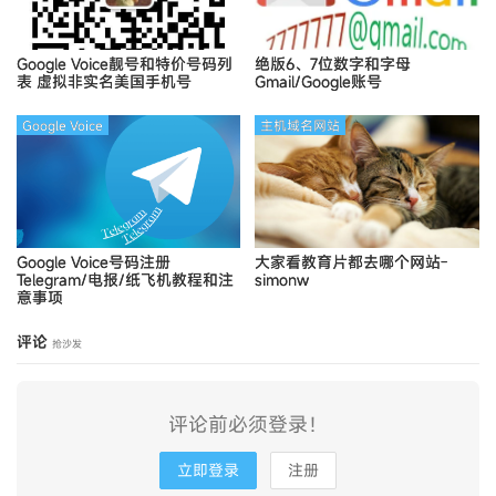
Google Voice靓号和特价号码列
绝版6、7位数字和字母
表
虚拟非实名美国手机号
Gmail/Google账号
Google Voice
主机域名网站
Google Voice号码注册
大家看教育片都去哪个网站-
Telegram/电报/纸飞机教程和注
simonw
意事项
评论
抢沙发
评论前必须登录！
立即登录
注册