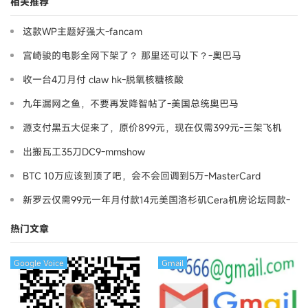
相关推荐
这款WP主题好强大-fancam
宫崎骏的电影全网下架了？ 那里还可以下？-奧巴马
收一台4刀月付 claw hk-脱氧核糖核酸
九年漏网之鱼，不要再发降智帖了-美国总统奥巴马
源支付黑五大促来了，原价899元，现在仅需399元-三架飞机
出搬瓦工35刀DC9-mmshow
BTC 10万应该到顶了吧，会不会回调到5万-MasterCard
新罗云仅需99元一年月付款14元美国洛杉矶Cera机房论坛同款-
Ymca
热门文章
Google Voice
Gmail