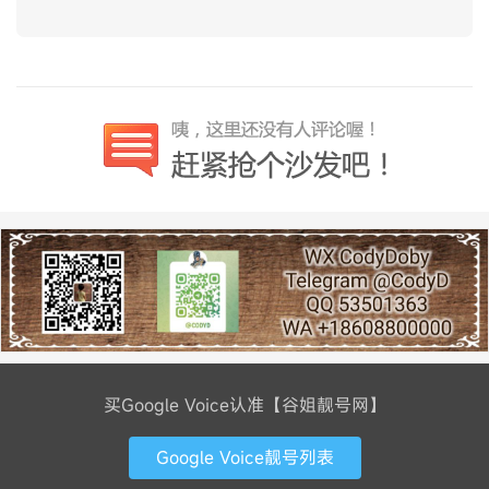
买Google Voice认准【谷姐靓号网】
Google Voice靓号列表