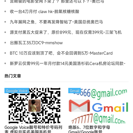
宫崎骏的电影全网下架了？ 那里还可以下？-奧巴马
收一台4刀月付 claw hk-脱氧核糖核酸
九年漏网之鱼，不要再发降智帖了-美国总统奥巴马
源支付黑五大促来了，原价899元，现在仅需399元-三架飞机
出搬瓦工35刀DC9-mmshow
BTC 10万应该到顶了吧，会不会回调到5万-MasterCard
新罗云仅需99元一年月付款14元美国洛杉矶Cera机房论坛同款-
Ymca
热门文章
Google Voice
Gmail
Google Voice靓号和特价号码列
绝版6、7位数字和字母
表
虚拟非实名美国手机号
Gmail/Google账号