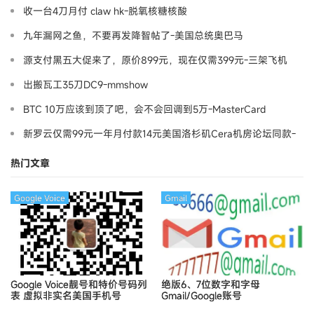
收一台4刀月付 claw hk-脱氧核糖核酸
九年漏网之鱼，不要再发降智帖了-美国总统奥巴马
源支付黑五大促来了，原价899元，现在仅需399元-三架飞机
出搬瓦工35刀DC9-mmshow
BTC 10万应该到顶了吧，会不会回调到5万-MasterCard
新罗云仅需99元一年月付款14元美国洛杉矶Cera机房论坛同款-
Ymca
热门文章
Google Voice
Gmail
Google Voice靓号和特价号码列
绝版6、7位数字和字母
表
虚拟非实名美国手机号
Gmail/Google账号