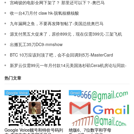
宫崎骏的电影全网下架了？ 那里还可以下？-奧巴马
收一台4刀月付 claw hk-脱氧核糖核酸
九年漏网之鱼，不要再发降智帖了-美国总统奥巴马
源支付黑五大促来了，原价899元，现在仅需399元-三架飞机
出搬瓦工35刀DC9-mmshow
BTC 10万应该到顶了吧，会不会回调到5万-MasterCard
新罗云仅需99元一年月付款14元美国洛杉矶Cera机房论坛同款-
Ymca
热门文章
Google Voice
Gmail
Google Voice靓号和特价号码列
绝版6、7位数字和字母