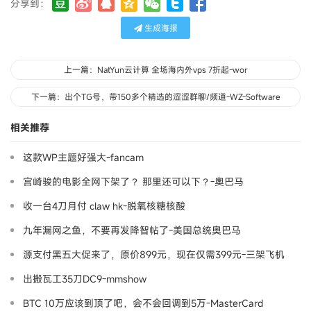
分享到：
生成海报
上一篇：NatYun云计算 全场海内外vps 7折起-wor
下一篇：出个TG号，带150多个精选的涩涩群聊/频道-WZ-Software
相关推荐
这款WP主题好强大-fancam
宫崎骏的电影全网下架了？ 那里还可以下？-奧巴马
收一台4刀月付 claw hk-脱氧核糖核酸
九年漏网之鱼，不要再发降智帖了-美国总统奥巴马
源支付黑五大促来了，原价899元，现在仅需399元-三架飞机
出搬瓦工35刀DC9-mmshow
BTC 10万应该到顶了吧，会不会回调到5万-MasterCard