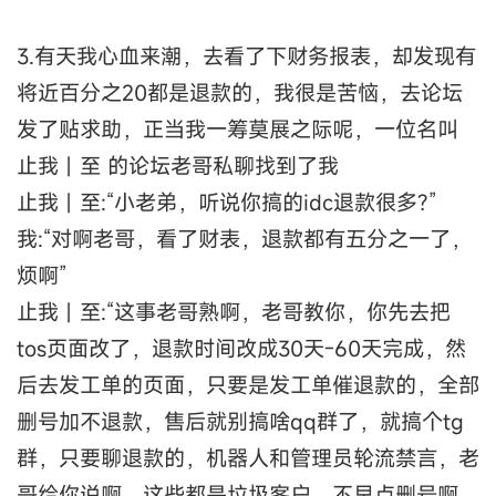
3.有天我心血来潮，去看了下财务报表，却发现有
将近百分之20都是退款的，我很是苦恼，去论坛
发了贴求助，正当我一筹莫展之际呢，一位名叫
止我丨至 的论坛老哥私聊找到了我
止我丨至:“小老弟，听说你搞的idc退款很多?”
我:“对啊老哥，看了财表，退款都有五分之一了，
烦啊”
止我丨至:“这事老哥熟啊，老哥教你，你先去把
tos页面改了，退款时间改成30天-60天完成，然
后去发工单的页面，只要是发工单催退款的，全部
删号加不退款，售后就别搞啥qq群了，就搞个tg
群，只要聊退款的，机器人和管理员轮流禁言，老
哥给你说啊，这些都是垃圾客户，不早点删号啊，