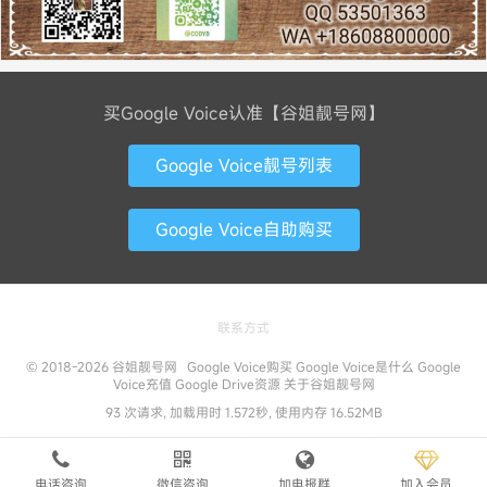
买Google Voice认准【谷姐靓号网】
Google Voice靓号列表
Google Voice自助购买
联系方式
© 2018-2026
谷姐靓号网
Google Voice购买
Google Voice是什么
Google
Voice充值
Google Drive资源
关于谷姐靓号网
93 次请求, 加载用时 1.572秒, 使用内存 16.52MB
电话咨询
微信咨询
加电报群
加入会员