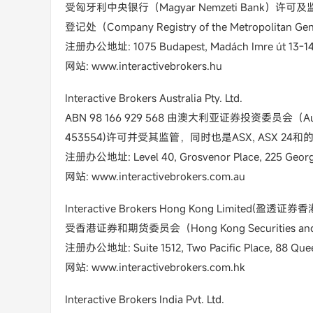
受匈牙利中央银行（Magyar Nemzeti Bank）许可
登记处（Company Registry of the Metropolitan Ge
注册办公地址: 1075 Budapest, Madách Imre út 13-14.
网站: www.interactivebrokers.hu
Interactive Brokers Australia Pty. Ltd.
ABN 98 166 929 568 由澳大利亚证券投资委员会（Australia
453554)许可并受其监管，同时也是ASX, ASX 24
注册办公地址: Level 40, Grosvenor Place, 225 George 
网站: www.interactivebrokers.com.au
Interactive Brokers Hong Kong Limited(盈透
受香港证券和期货委员会（Hong Kong Securities an
注册办公地址: Suite 1512, Two Pacific Place, 88 Quee
网站: www.interactivebrokers.com.hk
Interactive Brokers India Pvt. Ltd.