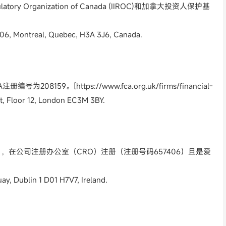
tory Organization of Canada (IIROC)和加拿大投资人保护基
6, Montreal, Quebec, H3A 3J6, Canada.
59。[https://www.fca.org.uk/firms/financial-
 Floor 12, London EC3M 3BY.
），在公司注册办公室（CRO）注册（注册号码657406）且是爱
 Dublin 1 D01 H7V7, Ireland.