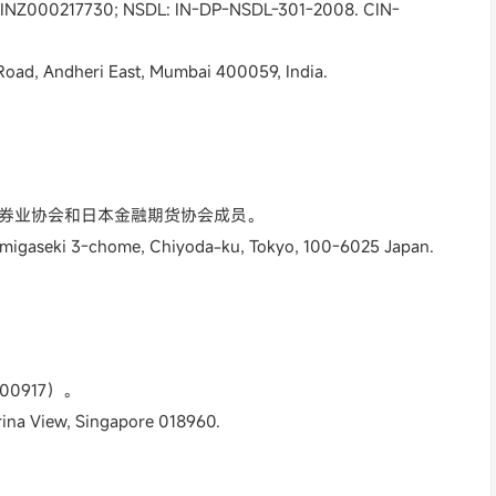
000217730; NSDL: IN-DP-NSDL-301-2008. CIN-
ad, Andheri East, Mumbai 400059, India.
证券业协会和日本金融期货协会成员。
gaseki 3-chome, Chiyoda-ku, Tokyo, 100-6025 Japan.
0917）。
na View, Singapore 018960.