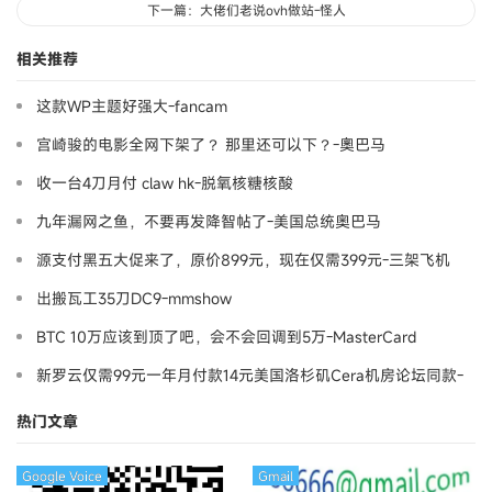
下一篇：大佬们老说ovh做站-怪人
相关推荐
这款WP主题好强大-fancam
宫崎骏的电影全网下架了？ 那里还可以下？-奧巴马
收一台4刀月付 claw hk-脱氧核糖核酸
九年漏网之鱼，不要再发降智帖了-美国总统奥巴马
源支付黑五大促来了，原价899元，现在仅需399元-三架飞机
出搬瓦工35刀DC9-mmshow
BTC 10万应该到顶了吧，会不会回调到5万-MasterCard
新罗云仅需99元一年月付款14元美国洛杉矶Cera机房论坛同款-
Ymca
热门文章
Google Voice
Gmail