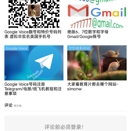
Google Voice靓号和特价号码列
绝版6、7位数字和字母
表
虚拟非实名美国手机号
Gmail/Google账号
Google Voice
主机域名网站
Google Voice号码注册
大家看教育片都去哪个网站-
Telegram/电报/纸飞机教程和注
simonw
意事项
评论
抢沙发
评论前必须登录！