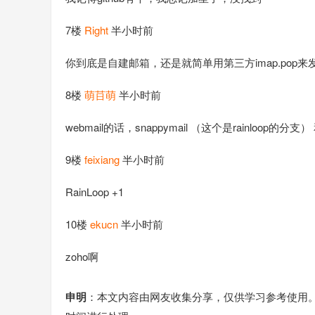
7楼
Right
半小时前
你到底是自建邮箱，还是就简单用第三方imap.pop来
8楼
萌䒤萌
半小时前
webmail的话，snappymail （这个是rainloop的分支） 
9楼
feixiang
半小时前
RainLoop +1
10楼
ekucn
半小时前
zoho啊
申明
：本文内容由网友收集分享，仅供学习参考使用