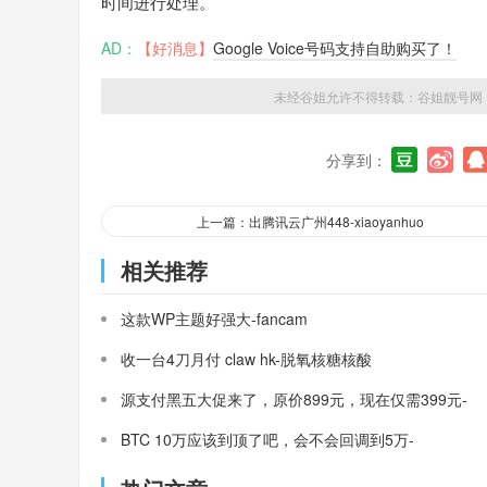
时间进行处理。
AD：
【好消息】
Google Voice号码支持自助购买了！
未经谷姐允许不得转载：
谷姐靓号网
分享到：
上一篇：出腾讯云广州448-xiaoyanhuo
相关推荐
这款WP主题好强大-fancam
收一台4刀月付 claw hk-脱氧核糖核酸
源支付黑五大促来了，原价899元，现在仅需399元-
三架飞机
BTC 10万应该到顶了吧，会不会回调到5万-
MasterCard