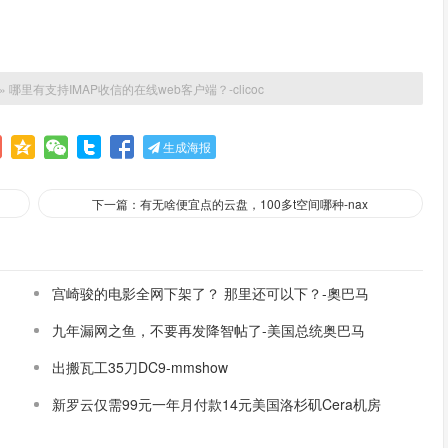
»
哪里有支持IMAP收信的在线web客户端？-clicoc
生成海报
下一篇：有无啥便宜点的云盘，100多t空间哪种-nax
宫崎骏的电影全网下架了？ 那里还可以下？-奧巴马
九年漏网之鱼，不要再发降智帖了-美国总统奥巴马
出搬瓦工35刀DC9-mmshow
新罗云仅需99元一年月付款14元美国洛杉矶Cera机房
论坛同款-Ymca