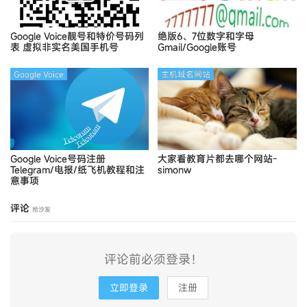
Google Voice靓号和特价号码列
绝版6、7位数字和字母
表
虚拟非实名美国手机号
Gmail/Google账号
Google Voice
主机域名网站
Google Voice号码注册
大家看教育片都去哪个网站-
Telegram/电报/纸飞机教程和注
simonw
意事项
评论
抢沙发
评论前必须登录！
立即登录
注册