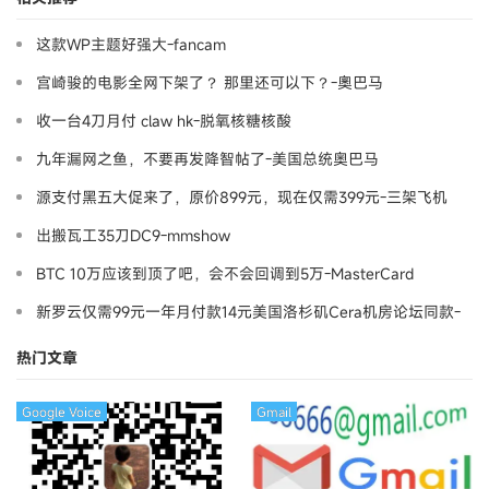
这款WP主题好强大-fancam
宫崎骏的电影全网下架了？ 那里还可以下？-奧巴马
收一台4刀月付 claw hk-脱氧核糖核酸
九年漏网之鱼，不要再发降智帖了-美国总统奥巴马
源支付黑五大促来了，原价899元，现在仅需399元-三架飞机
出搬瓦工35刀DC9-mmshow
BTC 10万应该到顶了吧，会不会回调到5万-MasterCard
新罗云仅需99元一年月付款14元美国洛杉矶Cera机房论坛同款-
Ymca
热门文章
Google Voice
Gmail