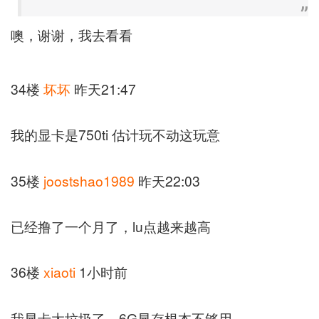
噢，谢谢，我去看看
34楼
坏坏
昨天21:47
我的显卡是750ti 估计玩不动这玩意
35楼
joostshao1989
昨天22:03
已经撸了一个月了，lu点越来越高
36楼
xiaoti
1小时前
我显卡太垃圾了，6G显存根本不够用