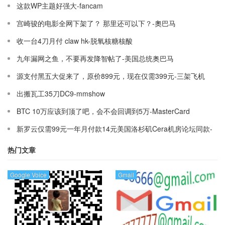
这款WP主题好强大-fancam
宫崎骏的电影全网下架了？ 那里还可以下？-奧巴马
收一台4刀月付 claw hk-脱氧核糖核酸
九年漏网之鱼，不要再发降智帖了-美国总统奥巴马
源支付黑五大促来了，原价899元，现在仅需399元-三架飞机
出搬瓦工35刀DC9-mmshow
BTC 10万应该到顶了吧，会不会回调到5万-MasterCard
新罗云仅需99元一年月付款14元美国洛杉矶Cera机房论坛同款-
Ymca
热门文章
Google Voice
Gmail