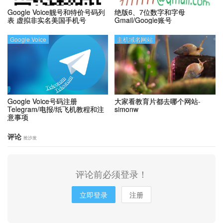
Google Voice靓号和特价号码列
绝版6、7位数字和字母
表
虚拟非实名美国手机号
Gmail/Google账号
Google Voice
主机域名网站
Google Voice号码注册
大家看教育片都去哪个网站-
Telegram/电报/纸飞机教程和注
simonw
意事项
评论
抢沙发
评论前必须登录！
立即登录
注册