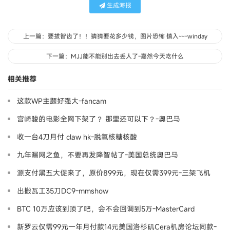
生成海报
上一篇：要拔智齿了！！猜猜要花多少钱，图片恐怖 慎入~~-winday
下一篇：MJJ能不能别出去丢人了-嘉然今天吃什么
相关推荐
这款WP主题好强大-fancam
宫崎骏的电影全网下架了？ 那里还可以下？-奧巴马
收一台4刀月付 claw hk-脱氧核糖核酸
九年漏网之鱼，不要再发降智帖了-美国总统奥巴马
源支付黑五大促来了，原价899元，现在仅需399元-三架飞机
出搬瓦工35刀DC9-mmshow
BTC 10万应该到顶了吧，会不会回调到5万-MasterCard
新罗云仅需99元一年月付款14元美国洛杉矶Cera机房论坛同款-