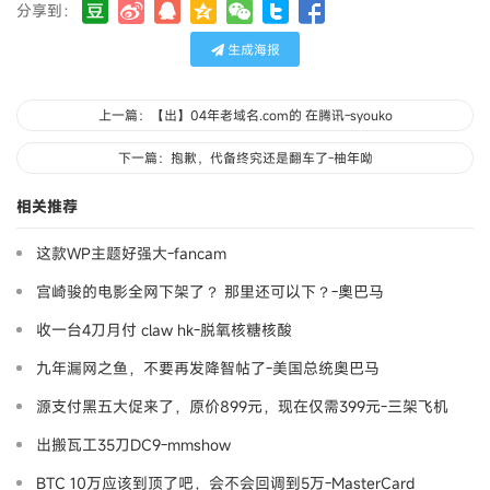
分享到：
生成海报
上一篇：【出】04年老域名.com的 在腾讯-syouko
下一篇：抱歉，代备终究还是翻车了-柚年呦
相关推荐
这款WP主题好强大-fancam
宫崎骏的电影全网下架了？ 那里还可以下？-奧巴马
收一台4刀月付 claw hk-脱氧核糖核酸
九年漏网之鱼，不要再发降智帖了-美国总统奥巴马
源支付黑五大促来了，原价899元，现在仅需399元-三架飞机
出搬瓦工35刀DC9-mmshow
BTC 10万应该到顶了吧，会不会回调到5万-MasterCard