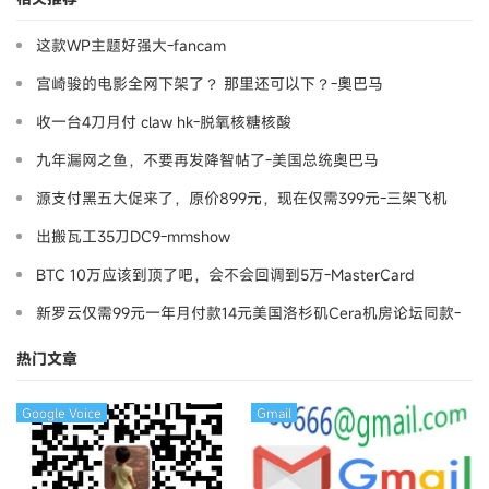
这款WP主题好强大-fancam
宫崎骏的电影全网下架了？ 那里还可以下？-奧巴马
收一台4刀月付 claw hk-脱氧核糖核酸
九年漏网之鱼，不要再发降智帖了-美国总统奥巴马
源支付黑五大促来了，原价899元，现在仅需399元-三架飞机
出搬瓦工35刀DC9-mmshow
BTC 10万应该到顶了吧，会不会回调到5万-MasterCard
新罗云仅需99元一年月付款14元美国洛杉矶Cera机房论坛同款-
Ymca
热门文章
Google Voice
Gmail