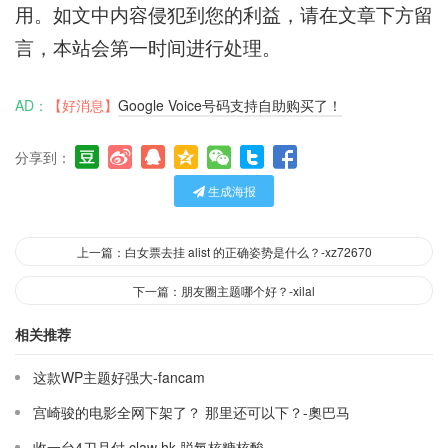
用。如文中内容侵犯到您的利益，请在文章下方留
言，本站会第一时间进行处理。
AD：
【好消息】
Google Voice号码支持自助购买了！
分享到：
生成海报
上一篇：白女票去挂 alist 的正确姿势是什么？-xz72670
下一篇：朋友圈主题哪个好？-xilal
相关推荐
这款WP主题好强大-fancam
宫崎骏的电影全网下架了？ 那里还可以下？-奧巴马
收一台4刀月付 claw hk-脱氧核糖核酸