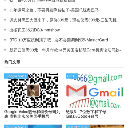
九年漏网之鱼，不要再发降智帖了-美国总统奥巴马
源支付黑五大促来了，原价899元，现在仅需399元-三架飞机
出搬瓦工35刀DC9-mmshow
BTC 10万应该到顶了吧，会不会回调到5万-MasterCard
新罗云仅需99元一年月付款14元美国洛杉矶Cera机房论坛同款-
Ymca
热门文章
Google Voice
Gmail
Google Voice靓号和特价号码列
绝版6、7位数字和字母
表
虚拟非实名美国手机号
Gmail/Google账号
Google Voice
主机域名网站