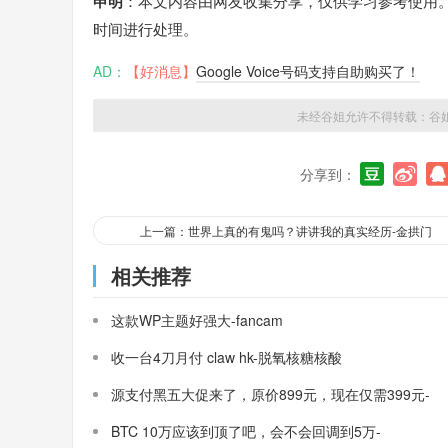
申明
：本文内容由网友收集分享，仅供学习参考使用
时间进行处理。
AD：
【好消息】
Google Voice号码支持自助购买了！
未经谷姐允许不得转载：
谷
分享到：
上一篇：世界上真的有鬼吗？讲讲我的真实经历-金拱门
相关推荐
这款WP主题好强大-fancam
收一台4刀月付 claw hk-脱氧核糖核酸
源支付黑五大促来了，原价899元，现在仅需399元-
三架飞机
BTC 10万应该到顶了吧，会不会回调到5万-