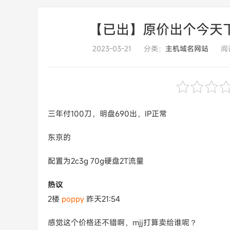
【已出】原价出个今天下午的绿
2023-03-21
分类：
主机域名网站
阅读
三年付100刀，明盘690出，IP正常
东京的
配置为2c3g 70g硬盘2T流量
热议
2楼
poppy
昨天21:54
感觉这个价格还不错啊，mjj打算卖给谁呢？