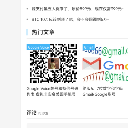
源支付黑五大促来了，原价899元，现在仅需399元-
三架飞机
BTC 10万应该到顶了吧，会不会回调到5万-
MasterCard
热门文章
Google Voice
Gmail
Google Voice靓号和特价号码
绝版6、7位数字和字母
列表
虚拟非实名美国手机号
Gmail/Google账号
评论
抢沙发