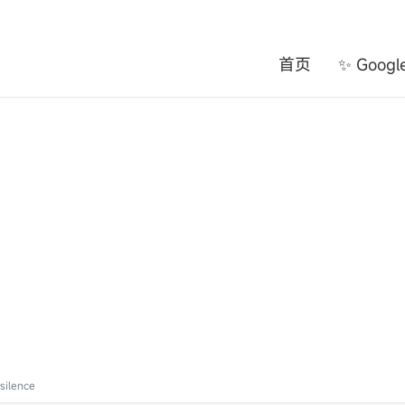
首页
✨ Goog
lence