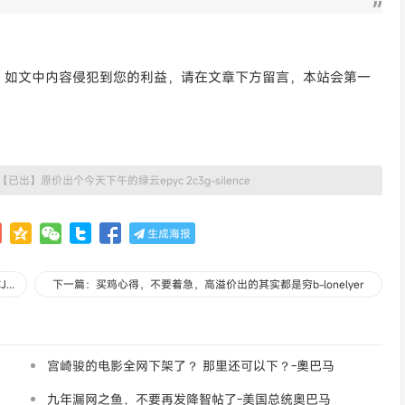
。如文中内容侵犯到您的利益，请在文章下方留言，本站会第一
【已出】原价出个今天下午的绿云epyc 2c3g-silence
生成海报
上一篇：爆火要破千万：”去你妈的“集体荣誉感”，老子没有！“-CJ大牛赚美元
下一篇：买鸡心得，不要着急，高溢价出的其实都是穷b-lonelyer
宫崎骏的电影全网下架了？ 那里还可以下？-奧巴马
九年漏网之鱼，不要再发降智帖了-美国总统奥巴马