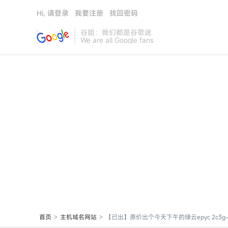
Hi, 请登录
我要注册
找回密码
谷姐：我们都是谷歌迷
We are all Google fans
首页
主机域名网站
【已出】原价出个今天下午的绿云epyc 2c3g-si
>
>