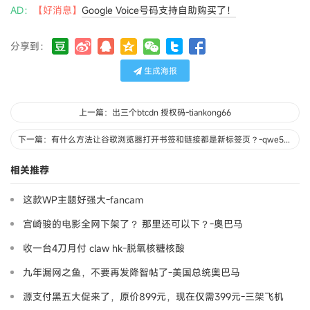
AD：
【好消息】
Google Voice号码支持自助购买了！
分享到：
生成海报
上一篇：出三个btcdn 授权码-tiankong66
下一篇：有什么方法让谷歌浏览器打开书签和链接都是新标签页？-qwe520
相关推荐
这款WP主题好强大-fancam
宫崎骏的电影全网下架了？ 那里还可以下？-奧巴马
收一台4刀月付 claw hk-脱氧核糖核酸
九年漏网之鱼，不要再发降智帖了-美国总统奥巴马
源支付黑五大促来了，原价899元，现在仅需399元-三架飞机