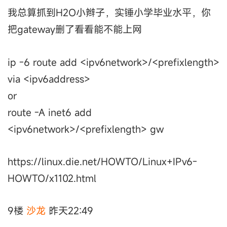
我总算抓到H2O小辫子，实锤小学毕业水平，你
把gateway删了看看能不能上网
ip -6 route add <ipv6network>/<prefixlength>
via <ipv6address>
or
route -A inet6 add
<ipv6network>/<prefixlength> gw
https://linux.die.net/HOWTO/Linux+IPv6-
HOWTO/x1102.html
9楼
沙龙
昨天22:49