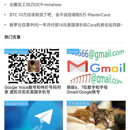
出搬瓦工35刀DC9-mmshow
BTC 10万应该到顶了吧，会不会回调到5万-MasterCard
新罗云仅需99元一年月付款14元美国洛杉矶Cera机房论坛同款-
Ymca
热门文章
Google Voice
Gmail
Google Voice靓号和特价号码列
绝版6、7位数字和字母
表
虚拟非实名美国手机号
Gmail/Google账号
Google Voice
主机域名网站