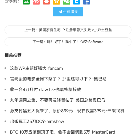
分享到：
生成海报
上一篇：英国家庭住宅 IP 注册甲骨文失败 >_-炒土豆丝
下一篇：噫！好了！我中了！-WZ-Software
相关推荐
这款WP主题好强大-fancam
宫崎骏的电影全网下架了？ 那里还可以下？-奧巴马
收一台4刀月付 claw hk-脱氧核糖核酸
九年漏网之鱼，不要再发降智帖了-美国总统奥巴马
源支付黑五大促来了，原价899元，现在仅需399元-三架飞机
出搬瓦工35刀DC9-mmshow
BTC 10万应该到顶了吧，会不会回调到5万-MasterCard