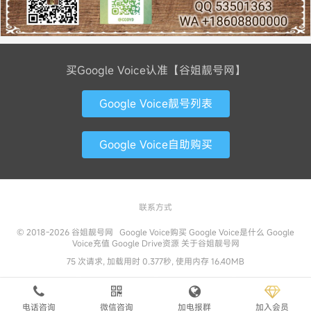
买Google Voice认准【谷姐靓号网】
Google Voice靓号列表
Google Voice自助购买
联系方式
© 2018-2026
谷姐靓号网
Google Voice购买
Google Voice是什么
Google
Voice充值
Google Drive资源
关于谷姐靓号网
75 次请求, 加载用时 0.377秒, 使用内存 16.40MB
电话咨询
微信咨询
加电报群
加入会员