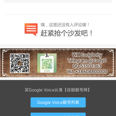
买Google Voice认准【谷姐靓号网】
Google Voice靓号列表