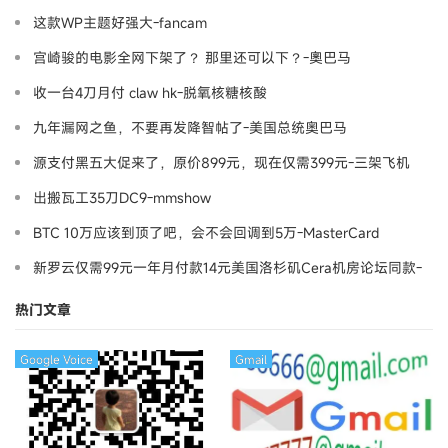
这款WP主题好强大-fancam
宫崎骏的电影全网下架了？ 那里还可以下？-奧巴马
收一台4刀月付 claw hk-脱氧核糖核酸
九年漏网之鱼，不要再发降智帖了-美国总统奥巴马
源支付黑五大促来了，原价899元，现在仅需399元-三架飞机
出搬瓦工35刀DC9-mmshow
BTC 10万应该到顶了吧，会不会回调到5万-MasterCard
新罗云仅需99元一年月付款14元美国洛杉矶Cera机房论坛同款-
Ymca
热门文章
Google Voice
Gmail