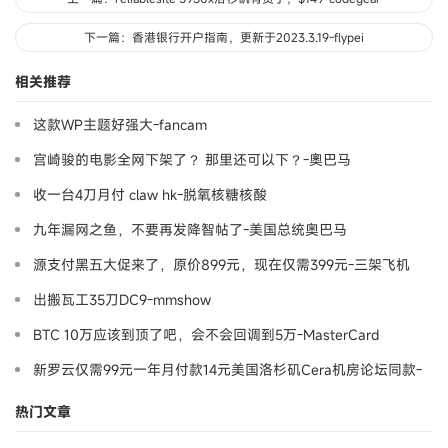
下一篇：香港银行开户指南，更新于2023.3.19-flypei
相关推荐
这款WP主题好强大-fancam
宫崎骏的电影全网下架了？ 那里还可以下？-奧巴马
收一台4刀月付 claw hk-脱氧核糖核酸
九年漏网之鱼，不要再发降智帖了-美国总统奥巴马
源支付黑五大促来了，原价899元，现在仅需399元-三架飞机
出搬瓦工35刀DC9-mmshow
BTC 10万应该到顶了吧，会不会回调到5万-MasterCard
新罗云仅需99元一年月付款14元美国洛杉矶Cera机房论坛同款-
Ymca
热门文章