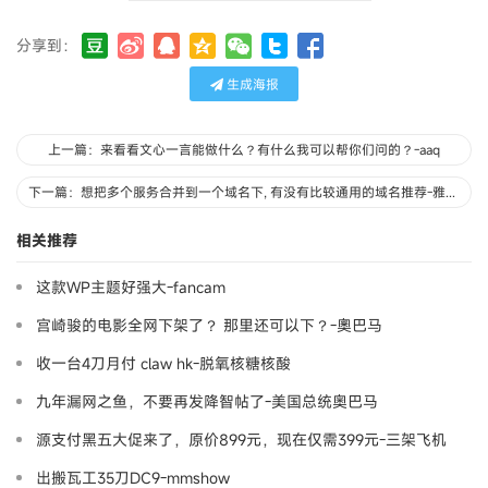
分享到：
生成海报
上一篇：来看看文心一言能做什么？有什么我可以帮你们问的？-aaq
下一篇：想把多个服务合并到一个域名下, 有没有比较通用的域名推荐-雅音宫羽
相关推荐
这款WP主题好强大-fancam
宫崎骏的电影全网下架了？ 那里还可以下？-奧巴马
收一台4刀月付 claw hk-脱氧核糖核酸
九年漏网之鱼，不要再发降智帖了-美国总统奥巴马
源支付黑五大促来了，原价899元，现在仅需399元-三架飞机
出搬瓦工35刀DC9-mmshow