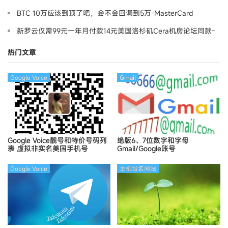
BTC 10万应该到顶了吧，会不会回调到5万-MasterCard
新罗云仅需99元一年月付款14元美国洛杉矶Cera机房论坛同款-
Ymca
热门文章
Google Voice
Gmail
Google Voice靓号和特价号码列
绝版6、7位数字和字母
表
虚拟非实名美国手机号
Gmail/Google账号
Google Voice
主机域名网站