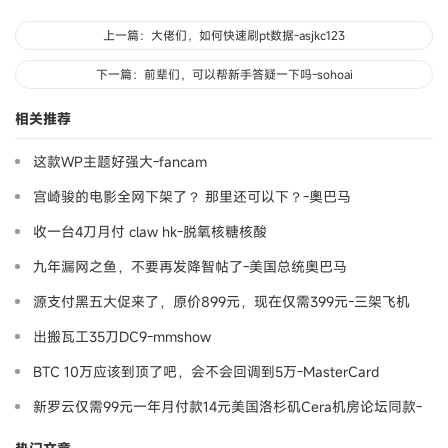
上一篇：大佬们，如何快速刷pt数据-asjkc123
下一篇：前辈们，可以帮新手答疑一下吗-sohoai
相关推荐
这款WP主题好强大-fancam
宫崎骏的电影全网下架了？ 那里还可以下？-奧巴马
收一台4刀月付 claw hk-脱氧核糖核酸
九年漏网之鱼，不要再发降智帖了-美国总统奥巴马
源支付黑五大促来了，原价899元，现在仅需399元-三架飞机
出搬瓦工35刀DC9-mmshow
BTC 10万应该到顶了吧，会不会回调到5万-MasterCard
新罗云仅需99元一年月付款14元美国洛杉矶Cera机房论坛同款-
Ymca