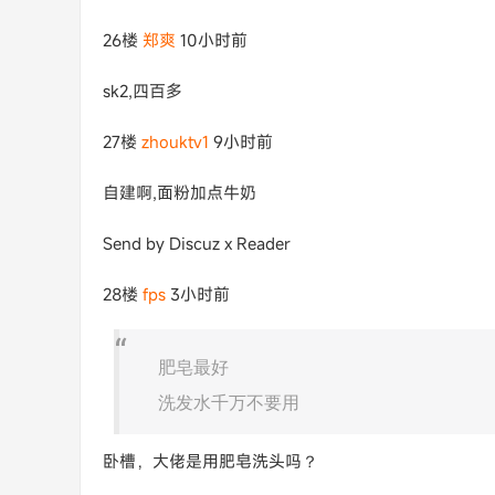
26楼
郑爽
10小时前
sk2,四百多
27楼
zhouktv1
9小时前
自建啊,面粉加点牛奶
Send by Discuz x Reader
28楼
fps
3小时前
肥皂最好
洗发水千万不要用
卧槽，大佬是用肥皂洗头吗？