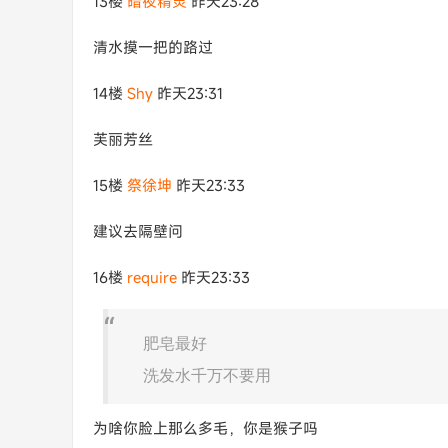
13楼
暗夜精灵
昨天23:28
清水摸一把的路过
14楼
Shy
昨天23:31
芙丽芳丝
15楼
祭徐坤
昨天23:33
建议去隔壁问
16楼
require
昨天23:33
肥皂最好
洗发水千万不要用
为啥你脸上那么多毛，你是猴子吗