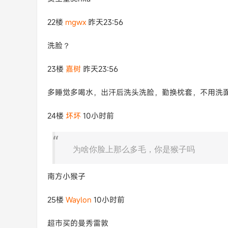
22楼
mgwx
昨天23:56
洗脸？
23楼
嘉树
昨天23:56
多睡觉多喝水，出汗后洗头洗脸，勤换枕套，不用洗
24楼
坏坏
10小时前
为啥你脸上那么多毛，你是猴子吗
南方小猴子
25楼
Waylon
10小时前
超市买的曼秀雷敦