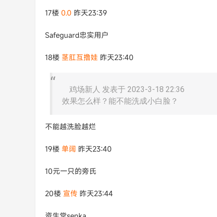
17楼
0.0
昨天23:39
Safeguard忠实用户
18楼
茎肛互撸娃
昨天23:40
鸡场新人 发表于 2023-3-18 22:36
效果怎么样？能不能洗成小白脸？
不能越洗脸越烂
19楼
单阔
昨天23:40
10元一只的旁氏
20楼
宣传
昨天23:44
资生堂senka