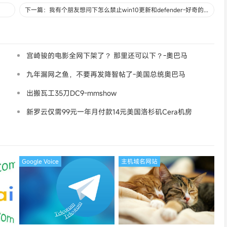
下一篇：我有个朋友想问下怎么禁止win10更新和defender-好奇的智智
宫崎骏的电影全网下架了？ 那里还可以下？-奧巴马
九年漏网之鱼，不要再发降智帖了-美国总统奥巴马
出搬瓦工35刀DC9-mmshow
新罗云仅需99元一年月付款14元美国洛杉矶Cera机房
论坛同款-Ymca
Google Voice
主机域名网站