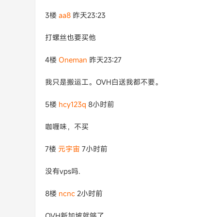
3楼
aa8
昨天23:23
打螺丝也要买他
4楼
Oneman
昨天23:27
我只是搬运工。OVH白送我都不要。
5楼
hcy123q
8小时前
咖喱味，不买
7楼
元宇宙
7小时前
没有vps吗.
8楼
ncnc
2小时前
OVH新加坡就够了