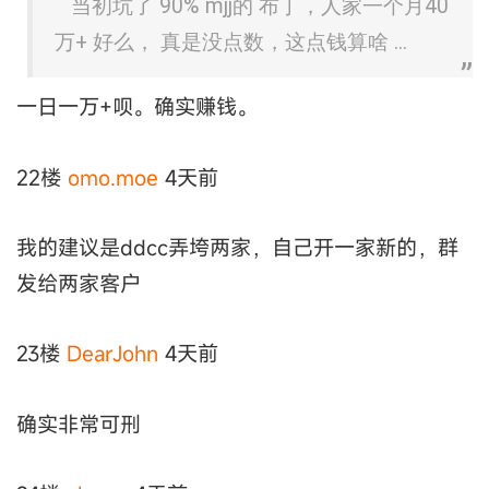
当初坑了 90% mjj的 布丁，人家一个月40
万+ 好么， 真是没点数，这点钱算啥 ...
一日一万+呗。确实赚钱。
22楼
omo.moe
4天前
我的建议是ddcc弄垮两家，自己开一家新的，群
发给两家客户
23楼
DearJohn
4天前
确实非常可刑