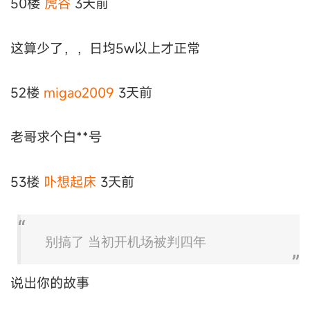
50楼
虎谷
3天前
这算少了，，日均5w以上才正常
52楼
migao2009
3天前
老哥求个白**号
53楼
卟想起床
3天前
别搞了 当初开机场被判四年
说出你的故事