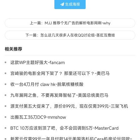
生成海报
上一篇：MJJ 推荐个无广告的解析电影网啊-why
下一篇：怎么这几天很多人在收QQ讨论组-茎肛互撸娃
相关推荐
这款WP主题好强大-fancam
宫崎骏的电影全网下架了？ 那里还可以下？-奧巴马
收一台4刀月付 claw hk-脱氧核糖核酸
九年漏网之鱼，不要再发降智帖了-美国总统奥巴马
源支付黑五大促来了，原价899元，现在仅需399元-三架飞机
出搬瓦工35刀DC9-mmshow
BTC 10万应该到顶了吧，会不会回调到5万-MasterCard
新罗云仅需99元一年月付款14元美国洛杉矶Cera机房论坛同款-