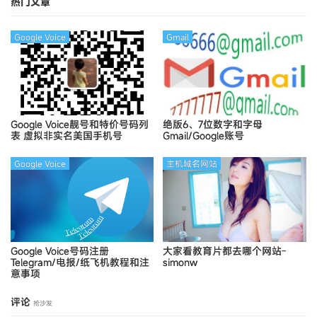
热门文章
Google Voice
Gmail
Google Voice靓号和特价号码列
绝版6、7位数字和字母
表
虚拟非实名美国手机号
Gmail/Google账号
Google Voice
主机域名网站
Google Voice号码注册
大家看教育片都去哪个网站-
Telegram/电报/纸飞机教程和注
simonw
意事项
评论
抢沙发