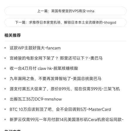
上一篇：英国有便宜的VPS商没-mha
下一篇：求推荐日本家宽机场，解锁日本本土全流媒体的-lihogod
相关推荐
这款WP主题好强大-fancam
宫崎骏的电影全网下架了？ 那里还可以下？-奧巴马
收一台4刀月付 claw hk-脱氧核糖核酸
九年漏网之鱼，不要再发降智帖了-美国总统奥巴马
源支付黑五大促来了，原价899元，现在仅需399元-三架飞机
出搬瓦工35刀DC9-mmshow
BTC 10万应该到顶了吧，会不会回调到5万-MasterCard
新罗云仅需99元一年月付款14元美国洛杉矶Cera机房论坛同款-
Ymca