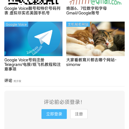
Google Voice靓号和特价号码列
绝版6、7位数字和字母
表
虚拟非实名美国手机号
Gmail/Google账号
Google Voice
主机域名网站
Google Voice号码注册
大家看教育片都去哪个网站-
Telegram/电报/纸飞机教程和注
simonw
意事项
评论
抢沙发
评论前必须登录！
立即登录
注册