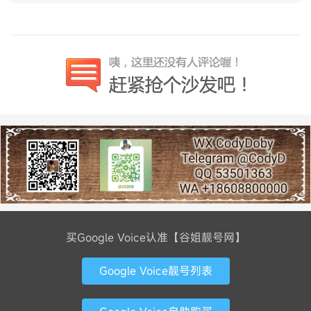
买Google Voice认准【谷姐靓号网】
Google Voice靓号列表