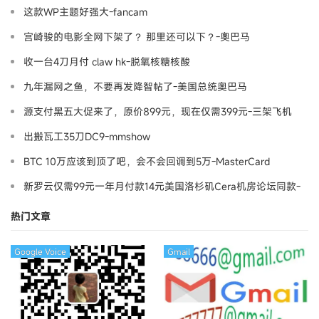
这款WP主题好强大-fancam
宫崎骏的电影全网下架了？ 那里还可以下？-奧巴马
收一台4刀月付 claw hk-脱氧核糖核酸
九年漏网之鱼，不要再发降智帖了-美国总统奥巴马
源支付黑五大促来了，原价899元，现在仅需399元-三架飞机
出搬瓦工35刀DC9-mmshow
BTC 10万应该到顶了吧，会不会回调到5万-MasterCard
新罗云仅需99元一年月付款14元美国洛杉矶Cera机房论坛同款-
Ymca
热门文章
Google Voice
Gmail