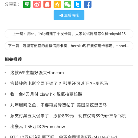
分享到：
生成海报
上一篇：用rn，1h1g搭建了个发卡网，大家试试网络怎么样-okyok123
下一篇：哪里有便宜的虚拟信用卡卖，heroku现在要信用卡绑定，-lonelyer
相关推荐
这款WP主题好强大-fancam
宫崎骏的电影全网下架了？ 那里还可以下？-奧巴马
收一台4刀月付 claw hk-脱氧核糖核酸
九年漏网之鱼，不要再发降智帖了-美国总统奥巴马
源支付黑五大促来了，原价899元，现在仅需399元-三架飞机
出搬瓦工35刀DC9-mmshow
BTC 10万应该到顶了吧，会不会回调到5万-MasterCard