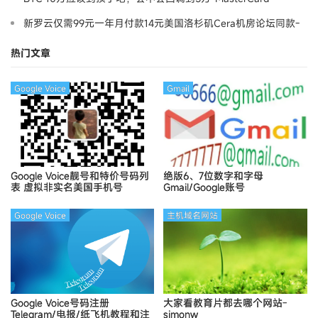
新罗云仅需99元一年月付款14元美国洛杉矶Cera机房论坛同款-
Ymca
热门文章
Google Voice
Gmail
Google Voice靓号和特价号码列
绝版6、7位数字和字母
表
虚拟非实名美国手机号
Gmail/Google账号
Google Voice
主机域名网站
Google Voice号码注册
大家看教育片都去哪个网站-
Telegram/电报/纸飞机教程和注
simonw